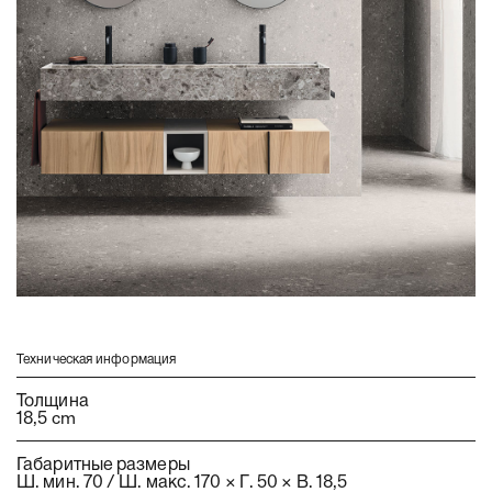
Bolle J
Augusto
Maison
Bonton
Code
Code Wave
Fusion
Fusion Moby
ho.me plus liscio
ho.me plus J
ho.me plus curvo
ho.me plus 45
Техническая информация
Sky Liscio
Толщина
Sky Gola
18,5 cm
Sky Ondina
Габаритные размеры
Sky Pregiati
Ш. мин. 70 / Ш. макс. 170 × Г. 50 × В. 18,5