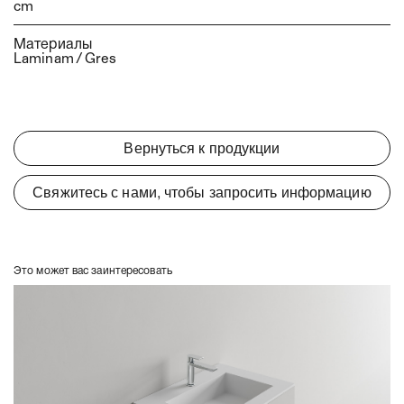
cm
Sky Hook
Sky Sail
Материалы
Laminam / Gres
Вернуться к продукции
Свяжитесь с нами, чтобы запросить информацию
Это может вас заинтересовать