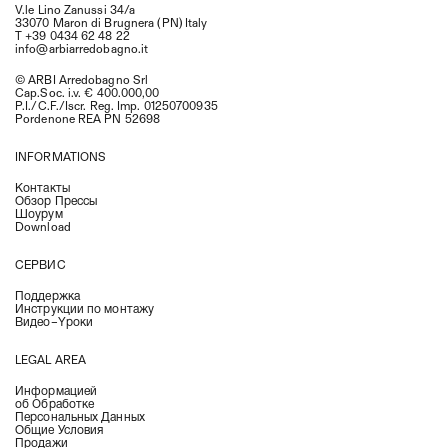
V.le Lino Zanussi 34/a
33070 Maron di Brugnera (PN) Italy
T +39 0434 62 48 22
info@arbiarredobagno.it
© ARBI Arredobagno Srl
Cap.Soc. i.v. € 400.000,00
P.I./C.F./Iscr. Reg. Imp. 01250700935
Pordenone REA PN 52698
INFORMATIONS
Контакты
Обзор Прессы
Шоурум
Download
СЕРВИС
Поддержка
Инструкции по монтажу
Видео–Yроки
LEGAL AREA
Информацией
об Oбработке
Персональных Данных
Общие Условия
Продажи