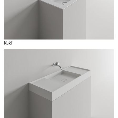
Kuki
Согласно и для целей статей 7, 13, 15 и последующих Правил. (ЕС)
2016/679, я заявляю, что ознакомился с
Информацией об обработке
персональных данных
с целью связи.
Согласен
Не согласен