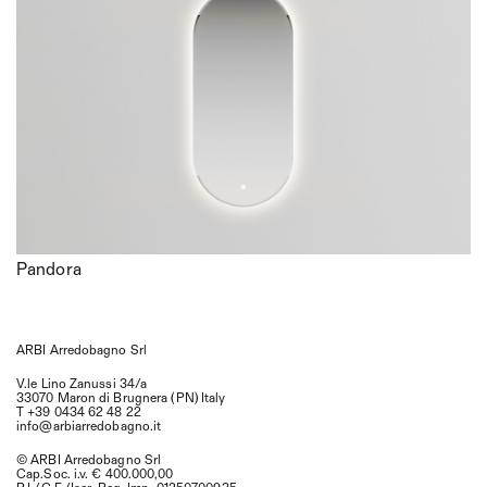
Согласно и для целей статей 7, 13, 15 и последующих Правил. (ЕС)
2016/679, я заявляю, что ознакомился с
Информацией об обработке
персональных данных
с целью связи.
Согласен
Не согласен
Отправить
Pandora
ARBI Arredobagno Srl
V.le Lino Zanussi 34/a
33070 Maron di Brugnera (PN) Italy
T +39 0434 62 48 22
info@arbiarredobagno.it
© ARBI Arredobagno Srl
Cap.Soc. i.v. € 400.000,00
P.I./C.F./Iscr. Reg. Imp. 01250700935