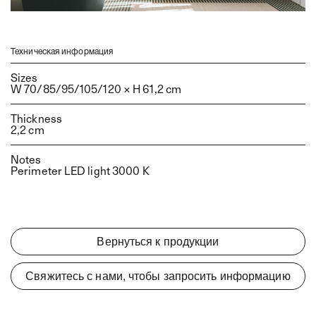
Bolle J
Augusto
Maison
Техническая информация
Bonton
Sizes
W 70/85/95/105/120 × H 61,2 cm
Code
Code Wave
Thickness
Fusion
2,2 cm
Fusion Moby
Notes
ho.me plus liscio
Perimeter LED light 3000 K
ho.me plus J
ho.me plus curvo
ho.me plus 45
Вернуться к продукции
Sky Liscio
Sky Gola
Свяжитесь с нами, чтобы запросить информацию
Sky Ondina
Sky Pregiati